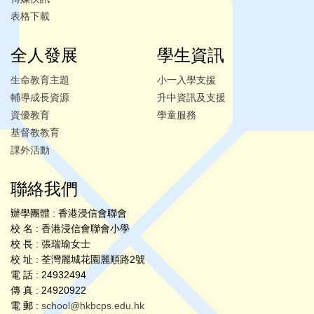
表格下載
全人發展
學生資訊
生命教育主題
小一入學支援
輔導成長資源
升中資訊及支援
資優教育
學童服務
基督教教育
課外活動
聯絡我們
辦學團體 : 香港浸信會聯會
校 名 : 香港浸信會聯會小學
校 長 : 張瑞瑜女士
校 址 : 荃灣麗城花園麗順路2號
電 話 : 24932494
傳 真 : 24920922
電 郵 :
school@hkbcps.edu.hk