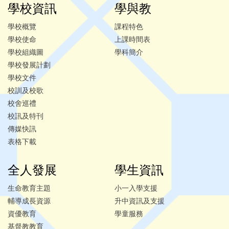
學校資訊
學與教
學校概覽
課程特色
學校使命
上課時間表
學校組織圖
學科簡介
學校發展計劃
學校文件
校訓及校歌
校舍巡禮
校訊及特刊
傳媒快訊
表格下載
全人發展
學生資訊
生命教育主題
小一入學支援
輔導成長資源
升中資訊及支援
資優教育
學童服務
基督教教育