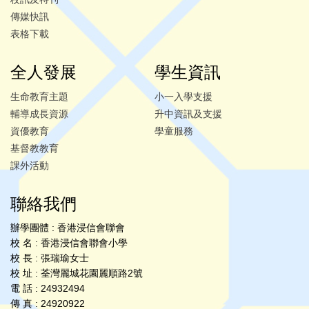
傳媒快訊
表格下載
全人發展
學生資訊
生命教育主題
小一入學支援
輔導成長資源
升中資訊及支援
資優教育
學童服務
基督教教育
課外活動
聯絡我們
辦學團體 : 香港浸信會聯會
校 名 : 香港浸信會聯會小學
校 長 : 張瑞瑜女士
校 址 : 荃灣麗城花園麗順路2號
電 話 : 24932494
傳 真 : 24920922