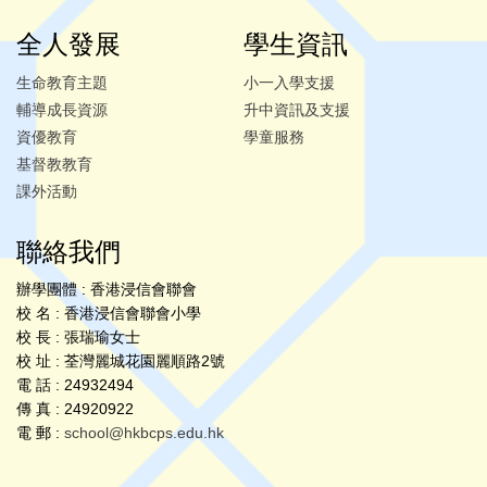
全人發展
學生資訊
生命教育主題
小一入學支援
輔導成長資源
升中資訊及支援
資優教育
學童服務
基督教教育
課外活動
聯絡我們
辦學團體 : 香港浸信會聯會
校 名 : 香港浸信會聯會小學
校 長 : 張瑞瑜女士
校 址 : 荃灣麗城花園麗順路2號
電 話 : 24932494
傳 真 : 24920922
電 郵 :
school@hkbcps.edu.hk