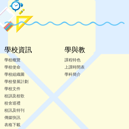
學校資訊
學與教
學校概覽
課程特色
學校使命
上課時間表
學校組織圖
學科簡介
學校發展計劃
學校文件
校訓及校歌
校舍巡禮
校訊及特刊
傳媒快訊
表格下載