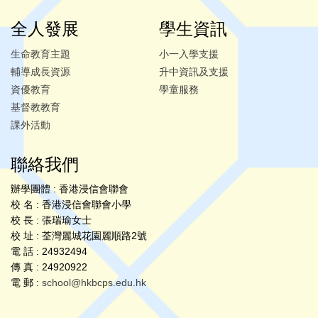
全人發展
學生資訊
生命教育主題
小一入學支援
輔導成長資源
升中資訊及支援
資優教育
學童服務
基督教教育
課外活動
聯絡我們
辦學團體 : 香港浸信會聯會
校 名 : 香港浸信會聯會小學
校 長 : 張瑞瑜女士
校 址 : 荃灣麗城花園麗順路2號
電 話 : 24932494
傳 真 : 24920922
電 郵 :
school@hkbcps.edu.hk