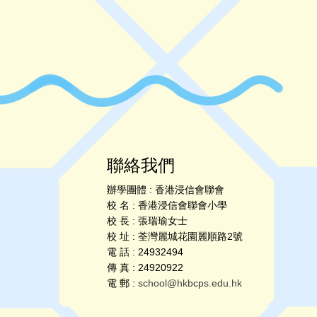
聯絡我們
辦學團體 : 香港浸信會聯會
校 名 : 香港浸信會聯會小學
校 長 : 張瑞瑜女士
校 址 : 荃灣麗城花園麗順路2號
電 話 : 24932494
傳 真 : 24920922
電 郵 :
school@hkbcps.edu.hk