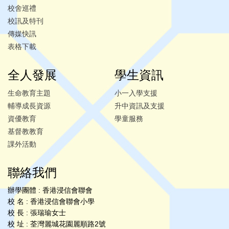
校舍巡禮
校訊及特刊
傳媒快訊
表格下載
全人發展
學生資訊
生命教育主題
小一入學支援
輔導成長資源
升中資訊及支援
資優教育
學童服務
基督教教育
課外活動
聯絡我們
辦學團體 : 香港浸信會聯會
校 名 : 香港浸信會聯會小學
校 長 : 張瑞瑜女士
校 址 : 荃灣麗城花園麗順路2號