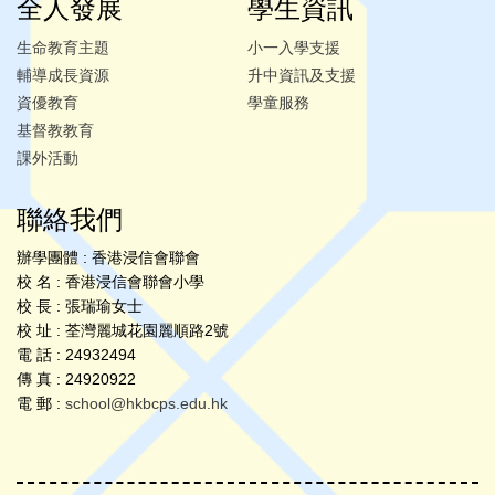
全人發展
學生資訊
生命教育主題
小一入學支援
輔導成長資源
升中資訊及支援
資優教育
學童服務
基督教教育
課外活動
聯絡我們
辦學團體 : 香港浸信會聯會
校 名 : 香港浸信會聯會小學
校 長 : 張瑞瑜女士
校 址 : 荃灣麗城花園麗順路2號
電 話 : 24932494
傳 真 : 24920922
電 郵 :
school@hkbcps.edu.hk