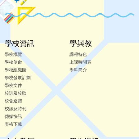
學校資訊
學與教
學校概覽
課程特色
學校使命
上課時間表
學校組織圖
學科簡介
學校發展計劃
學校文件
校訓及校歌
校舍巡禮
校訊及特刊
傳媒快訊
表格下載