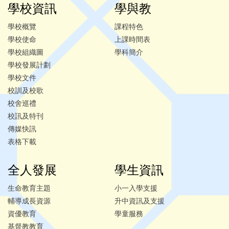
學校資訊
學與教
學校概覽
課程特色
學校使命
上課時間表
學校組織圖
學科簡介
學校發展計劃
學校文件
校訓及校歌
校舍巡禮
校訊及特刊
傳媒快訊
表格下載
全人發展
學生資訊
生命教育主題
小一入學支援
輔導成長資源
升中資訊及支援
資優教育
學童服務
基督教教育