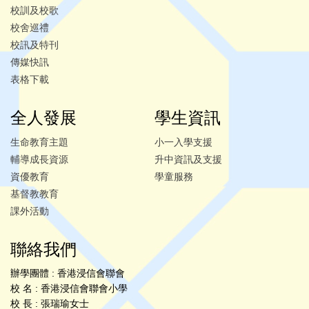
校訓及校歌
校舍巡禮
校訊及特刊
傳媒快訊
表格下載
全人發展
學生資訊
生命教育主題
小一入學支援
輔導成長資源
升中資訊及支援
資優教育
學童服務
基督教教育
課外活動
聯絡我們
辦學團體 : 香港浸信會聯會
校 名 : 香港浸信會聯會小學
校 長 : 張瑞瑜女士