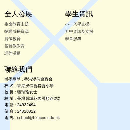
全人發展
學生資訊
生命教育主題
小一入學支援
輔導成長資源
升中資訊及支援
資優教育
學童服務
基督教教育
課外活動
聯絡我們
辦學團體 : 香港浸信會聯會
校 名 : 香港浸信會聯會小學
校 長 : 張瑞瑜女士
校 址 : 荃灣麗城花園麗順路2號
電 話 : 24932494
傳 真 : 24920922
電 郵 :
school@hkbcps.edu.hk