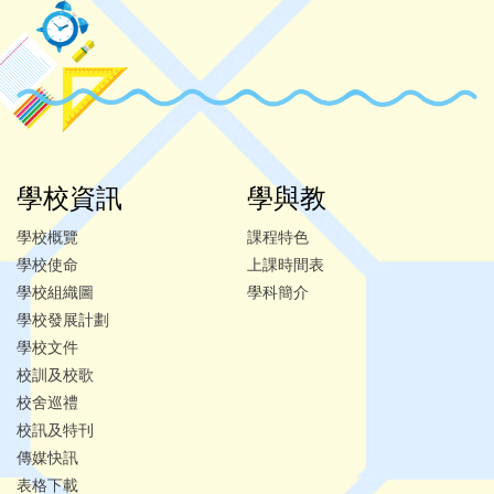
學校資訊
學與教
學校概覽
課程特色
學校使命
上課時間表
學校組織圖
學科簡介
學校發展計劃
學校文件
校訓及校歌
校舍巡禮
校訊及特刊
傳媒快訊
表格下載