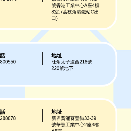
號香港工業中心A座4樓
8室. (荔枝角港鐵站C出
口)
話
地址
800550
旺角太子道西218號
220號地下
話
地址
288878
新界葵涌葵豐街33-39
號華豐工業中心2座3樓