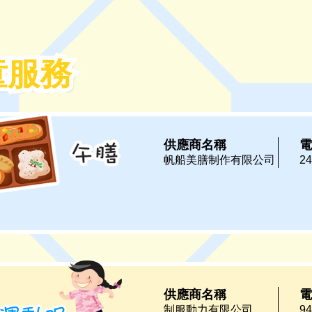
童服務
童服務
供應商名稱
電
帆船美膳制作有限公司
24
供應商名稱
電
制服動力有限公司
94