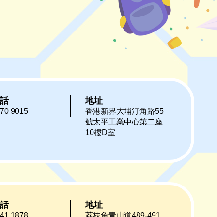
話
地址
70 9015
香港新界大埔汀角路55
號太平工業中心第二座
10樓D室
話
地址
41 1878
荔枝角青山道489-491