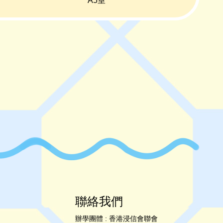
A5室
聯絡我們
辦學團體 : 香港浸信會聯會