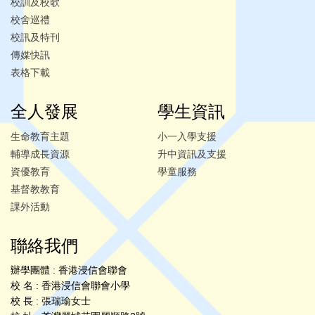
校訓及校歌
校舍巡禮
校訊及特刊
傳媒快訊
表格下載
全人發展
學生資訊
生命教育主題
小一入學支援
輔導成長資源
升中資訊及支援
資優教育
學童服務
基督教教育
課外活動
聯絡我們
辦學團體 : 香港浸信會聯會
校 名 : 香港浸信會聯會小學
校 長 : 張瑞瑜女士