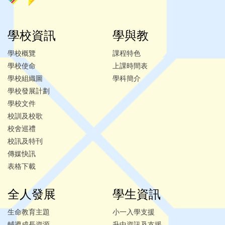
學校資訊
學與教
學校概覽
課程特色
學校使命
上課時間表
學校組織圖
學科簡介
學校發展計劃
學校文件
校訓及校歌
校舍巡禮
校訊及特刊
傳媒快訊
表格下載
全人發展
學生資訊
生命教育主題
小一入學支援
輔導成長資源
升中資訊及支援