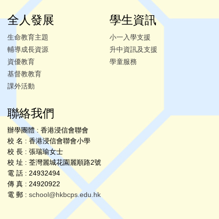
全人發展
學生資訊
生命教育主題
小一入學支援
輔導成長資源
升中資訊及支援
資優教育
學童服務
基督教教育
課外活動
聯絡我們
辦學團體 : 香港浸信會聯會
校 名 : 香港浸信會聯會小學
校 長 : 張瑞瑜女士
校 址 : 荃灣麗城花園麗順路2號
電 話 : 24932494
傳 真 : 24920922
電 郵 :
school@hkbcps.edu.hk