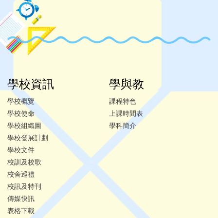
學校資訊
學與教
學校概覽
課程特色
學校使命
上課時間表
學校組織圖
學科簡介
學校發展計劃
學校文件
校訓及校歌
校舍巡禮
校訊及特刊
傳媒快訊
表格下載