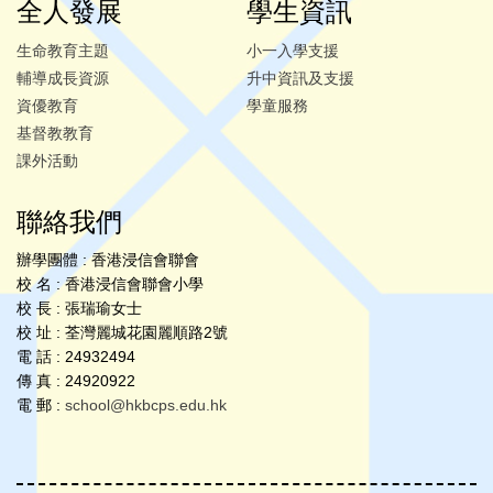
全人發展
學生資訊
生命教育主題
小一入學支援
輔導成長資源
升中資訊及支援
資優教育
學童服務
基督教教育
課外活動
聯絡我們
辦學團體 : 香港浸信會聯會
校 名 : 香港浸信會聯會小學
校 長 : 張瑞瑜女士
校 址 : 荃灣麗城花園麗順路2號
電 話 : 24932494
傳 真 : 24920922
電 郵 :
school@hkbcps.edu.hk