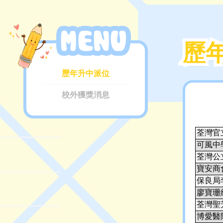
歷
歷
歷年升中派位
校外獲獎消息
荃灣官
可風中
荃灣公
寶安商
保良局
廖寶珊
荃灣聖
博愛醫