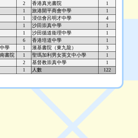
2
香港真光書院
1
1
旅港開平商會中學
1
1
浸信會呂明才中學
4
1
沙田崇真中學
1
1
沙田循道衞理中學
1
6
香港培道中學
1
中學
1
滙基書院（東九龍）
3
南書院
1
聖瑪加利男女英文中小學
1
2
基督教崇真中學
1
1
人數
122