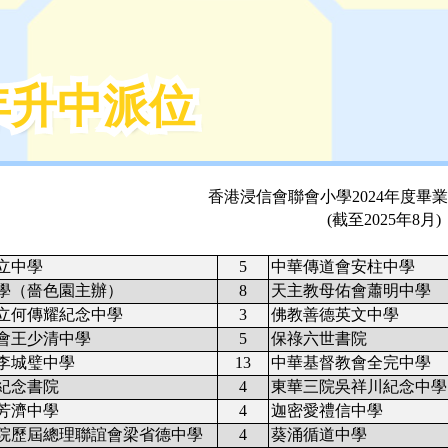
年升中派位
年升中派位
香港浸信會聯會小學
2024
年度畢業
(
截至
2025
年
8
月
)
立中學
5
中華傳道會安柱中學
學（嗇色園主辦）
8
天主教母佑會蕭明中學
立何傳耀紀念中學
3
佛教善德英文中學
會王少清中學
5
保祿六世書院
李城璧中學
13
中華基督教會全完中學
紀念書院
4
東華三院吳祥川紀念中學
芳濟中學
4
迦密愛禮信中學
院歷屆總理聯誼會梁省德中學
4
葵涌循道中學