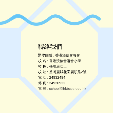
聯絡我們
辦學團體 : 香港浸信會聯會
校 名 : 香港浸信會聯會小學
校 長 : 張瑞瑜女士
校 址 : 荃灣麗城花園麗順路2號
電 話 : 24932494
傳 真 : 24920922
電 郵 :
school@hkbcps.edu.hk