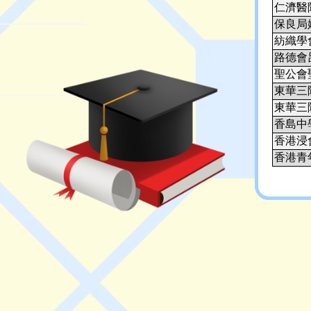
仁濟醫
保良局
紡織學
路德會
聖公會
東華三
東華三
香島中
香港浸
香港青