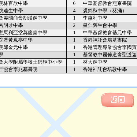
院林百欣中學
6
中華基督教會燕京書院
姚連生中學
4
裘錦秋中學（葵涌）
會美國商會胡漢輝中學
1
李惠利中學
呂明才中學
2
皇仁舊生會中學
聖馬利亞堂莫慶堯中學
1
中華基督教會基元中學
院馮黃鳳亭中學
1
香港神託會培基書院
院邱金元中學
1
香港管理專業協會李國寶
學
1
基督教中國佈道會聖道迦
會大學附屬學校王錦輝中小學
1
林大輝中學
年協會李兆基書院
1
香港神託會培敦中學