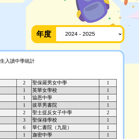
年度
生入讀中學統計
2
聖保羅男女中學
1
1
英華女學校
1
1
協恩中學
1
1
拔萃男書院
1
2
聖士提反女子中學
2
3
聖保祿學校
1
6
華仁書院（九龍）
1
1
迦密中學
1